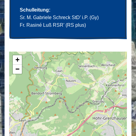
Schulleitung:
Sr. M. Gabriele Schreck StD’ i.P. (Gy)
Fr. Rasiné Luß RSR' (RS plus)
+
−