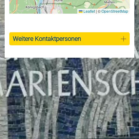
Leaflet
|
©
OpenStreetMap
Weitere Kontaktpersonen