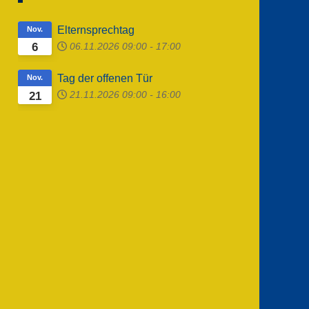
Elternsprechtag
Nov.
06.11.2026
09:00
-
17:00
6
Tag der offenen Tür
Nov.
21.11.2026
09:00
-
16:00
21
Französisch-
Auf 
Schülerinnen der
nach
Jahrgangsstufe 7 auf