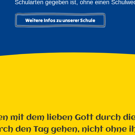
Schularten gegeben ist, ohne einen Schulwec
Weitere Infos zu unserer Schule
en mit dem lieben Gott durch di
rch den Tag gehen, nicht ohne ih