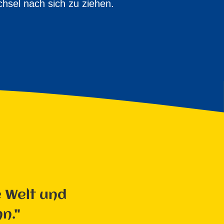
hsel nach sich zu ziehen.
e Welt und
n."