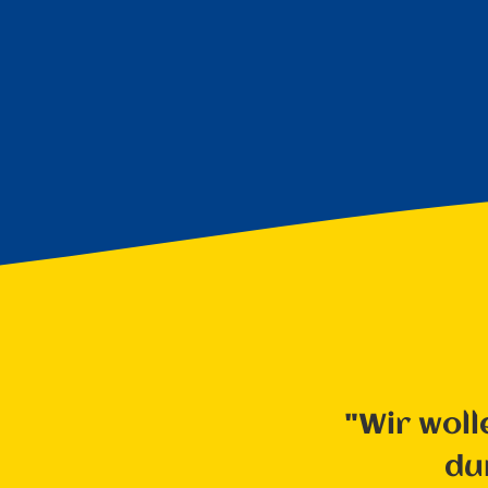
"Wir woll
du