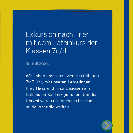
Exkursion nach Trier
mit dem Lateinkurs der
Klassen 7c/d
31. Juli 2026
Wir haben uns schon ziemlich früh, um
7:45 Uhr, mit unseren Lehrerinnen
Frau Haas und Frau Claessen am
Bahnhof in Koblenz getroffen. Um die
Uhrzeit waren alle noch ein bisschen
müde, aber die Vorfreu…