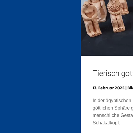
Tierisch göt
13. Februar 2025
|
Bi
In der ägyptischen 
göttlichen Sphäre 
menschliche Gestal
Schakalkopf.