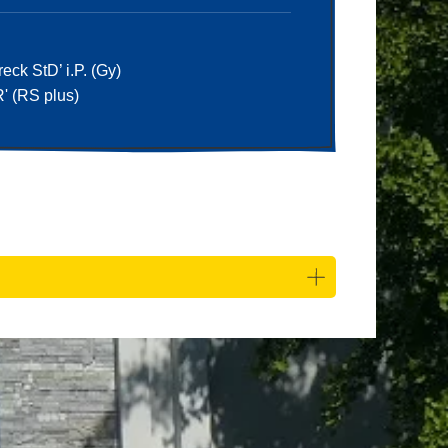
eck StD’ i.P. (Gy)
' (RS plus)