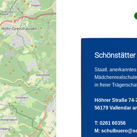
Schönstätter
Staatl. anerkannt
Mädchenrealschule 
in freier Trägersch
Höhrer Straße 74-
56179 Vallendar a
T: 0261 60356
M:
schulbuero@sc