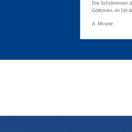
Die Schülerinnen d
Göttinnen, im Stil 
A. Mosele