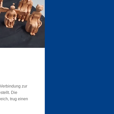
s Verbindung zur
tellt. Die
eich, trug einen