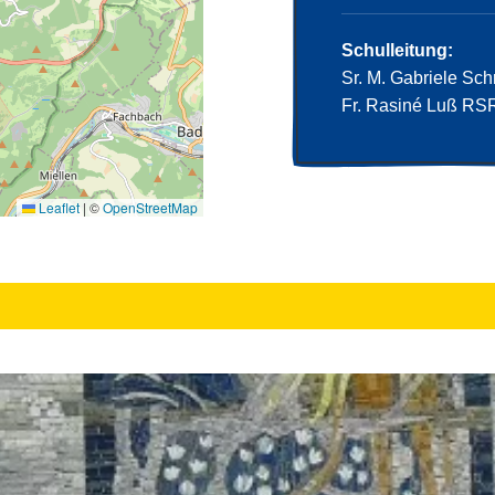
Schulleitung:
Sr. M. Gabriele Schr
Fr. Rasiné Luß RSR
Leaflet
|
©
OpenStreetMap