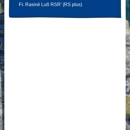
Fr. Rasiné Luß RSR' (RS plus)